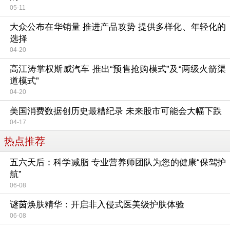
05-11
大众公布在华销量 推进产品攻势 提供多样化、年轻化的
选择
04-20
高江涛掌权斯威汽车 推出“预售抢购模式”及“两级火箭渠
道模式”
04-20
美国消费数据创历史最糟纪录 未来股市可能会大幅下跌
04-17
热点推荐
五六天后：科学减脂 专业营养师团队为您的健康“保驾护
航”
06-08
谜茵焕肤精华：开启非入侵式医美级护肤体验
06-08